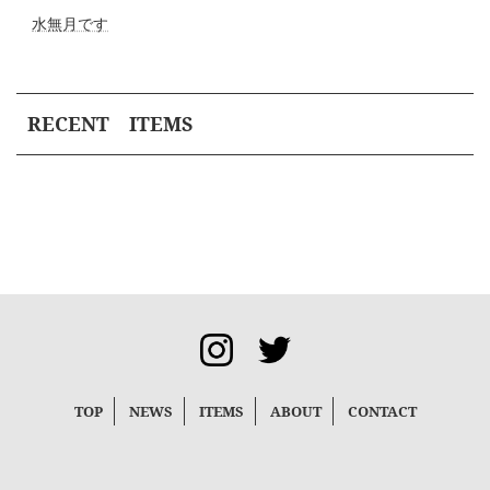
水無月です
RECENT ITEMS
TOP
NEWS
ITEMS
ABOUT
CONTACT