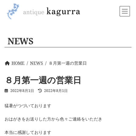
コ
ナ
ン
ビ
テ
ゲ
ン
ー
ツ
シ
へ
ョ
NEWS
ス
ン
キ
に
ッ
移
プ
動
HOME
NEWS
８月第一週の営業日
８月第一週の営業日
最
2022年8月1日
2022年8月1日
終
更
猛暑がつづいております
新
日
時
おはがきをお送りした方から色々ご連絡をいただき
:
本当に感謝しております