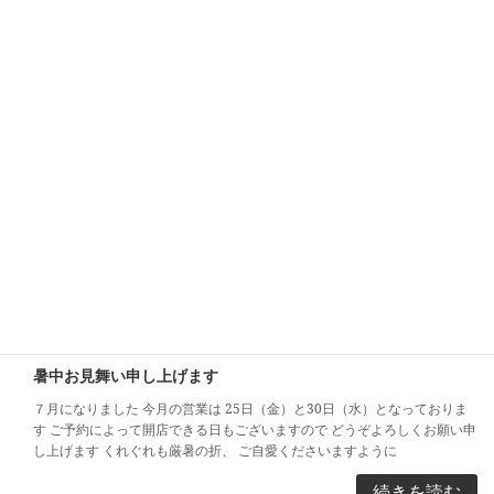
あれほど暑かった日々が ページをめくったように寒くなりました 11月・
12月はご予約にての営業とさせていただきます 各種お片付けのご相談や道
具しつらえなど お気軽にご相談くださいますようお待ち申し上げておりま
す
続きを読む
残暑お見舞い申し上げます。
本当に厳しい残暑です お見舞い申し上げます 東奔西走、まだまだ良い品を
見つけに走っております ９月にはまた開店日も設けますので 何卒よろしく
お願い申し上げます 買い取りのご相談や、商品のご注文はもちろん気軽に
お寄せくださ […]
続きを読む
暑中お見舞い申し上げます
７月になりました 今月の営業は 25日（金）と30日（水）となっておりま
す ご予約によって開店できる日もございますので どうぞよろしくお願い申
し上げます くれぐれも厳暑の折、 ご自愛くださいますように
続きを読む