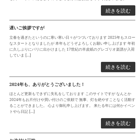
続きを読む
遅いご挨拶ですが
立春を過ぎたというのに寒い寒い日々がつづいております 2025年もスロー
なスタートとなりましたが 本年もどうぞよろしくお願い申し上げます 年初
に久しぶりにパリに出かけました 17世紀の羊皮紙のグレゴリオ楽譜が入荷
していま […]
続きを読む
2024年も、ありがとうございました！
ほとんど更新もできずに失礼をしております このサイトですが なんとか
2024年もお片付けや買い付けのご依頼で 無事、灯を絶やすことなく活動す
ることができました。 心より御礼申し上げます。 来たる年には何かイベン
トやら日記 […]
続きを読む