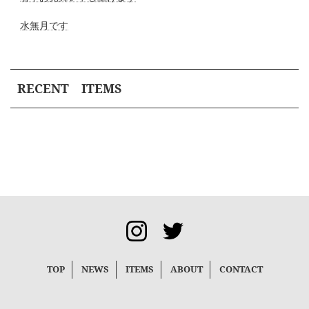
ン
水無月です
RECENT ITEMS
TOP
NEWS
ITEMS
ABOUT
CONTACT