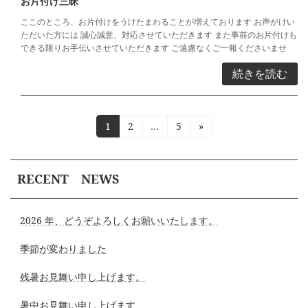
お片付け三昧
ここのところ、お片付けをうけたまわることが増えております お声がけい
ただいた方には 誠心誠意、対応させていただきます また事前のお片付けも
できる限りお手伝いさせていただきます ご遠慮なくご一報くださいませ
続きを読む
投
固
固
固
1
2
…
5
»
定
定
定
稿
ペ
ペ
ペ
ー
ー
ー
ナ
RECENT NEWS
ジ
ジ
ジ
ビ
ゲ
2026 年、どうぞよろしくお願いいたします。
ー
季節が変わりました
シ
残暑お見舞い申し上げます。
ョ
暑中お見舞い申し上げます