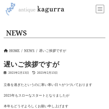
コ
ナ
ン
ビ
テ
ゲ
ン
ー
ツ
シ
へ
ョ
NEWS
ス
ン
キ
に
ッ
移
プ
動
HOME
NEWS
遅いご挨拶ですが
遅いご挨拶ですが
最
2025年2月13日
2025年2月13日
終
更
立春を過ぎたというのに寒い寒い日々がつづいております
新
日
時
2025年もスローなスタートとなりましたが
:
本年もどうぞよろしくお願い申し上げます