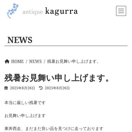
コ
ナ
ン
ビ
テ
ゲ
ン
ー
ツ
シ
へ
ョ
NEWS
ス
ン
キ
に
ッ
移
プ
動
HOME
NEWS
残暑お見舞い申し上げます。
残暑お見舞い申し上げます。
最
2025年8月26日
2025年8月26日
終
更
本当に厳しい残暑です
新
日
時
お見舞い申し上げます
:
東奔西走、まだまだ良い品を見つけに走っております