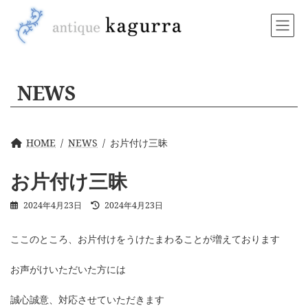
コ
ナ
ン
ビ
テ
ゲ
ン
ー
ツ
シ
へ
ョ
NEWS
ス
ン
キ
に
ッ
移
プ
動
HOME
NEWS
お片付け三昧
お片付け三昧
最
2024年4月23日
2024年4月23日
終
更
ここのところ、お片付けをうけたまわることが増えております
新
日
時
お声がけいただいた方には
:
誠心誠意、対応させていただきます